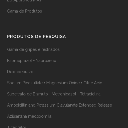
EU Approved MAs
Gama de Produtos
PRODUTOS DE PESQUISA
Gama de gripes e resfriados
Esomeprazol + Naproxeno
Dexrabeprazol
Sodium Picosulfate + Magnesium Oxide + Citric Acid
Subcitrato de Bismuto + Metronidazol + Tetraciclina
Amoxicillin and Potassium Clavulanate Extended Release
Azilsartana medoxomila
Ticagrelor