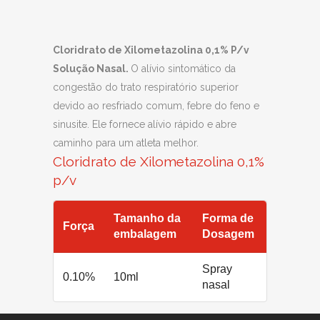
Cloridrato de Xilometazolina 0,1% P/v
Solução Nasal.
O alívio sintomático da
congestão do trato respiratório superior
devido ao resfriado comum, febre do feno e
sinusite. Ele fornece alívio rápido e abre
caminho para um atleta melhor.
Cloridrato de Xilometazolina 0,1%
p/v
Tamanho da
Forma de
Força
embalagem
Dosagem
Spray
0.10%
10ml
nasal